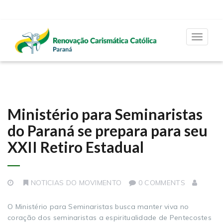
Toggle
navigat
Ministério para Seminaristas
do Paraná se prepara para seu
XXII Retiro Estadual
NOTICIAS DO MOVIMENTO
0 COMMENTS
O Ministério para Seminaristas busca manter viva no
coração dos seminaristas a espiritualidade de Pentecostes