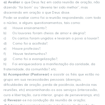
a) Avaliar
o que Deus fez em cada reunião de oração, não
dizendo “foi bom” ou “deveria ter sido melhor”, mas
discernindo em oração o que Deus disse.
Pode-se avaliar como foi a reunião respondendo, com todo
o núcleo, a alguns questionamentos, tais como:
a) Houve ensinamento?,
b) Os louvores foram cheios de amor e alegria?,
c) Os cantos foram ungidos e levaram o povo a louvar?,
d) Como foi a acolhida?,
e) Houve profecias?,
f) Houve testemunhos?.
g) Como foi a evangelização?,
h) Foi enriquecedora a manifestação da caridade, da
fraternidade, da comunhão?, etc.
b) Acompanhar (Pastorear)
e assistir os fiéis que estão no
grupo em sua necessidades pessoais (doenças,
dificuldades de oração, perda de paciência, ausência nas
reuniões, etc) encaminhando-os aos serviços (intercessão,
cura e libertação, cura interior, grupo de perseverança, etc).
c) Revezar-
se na condução da reunião de oração;