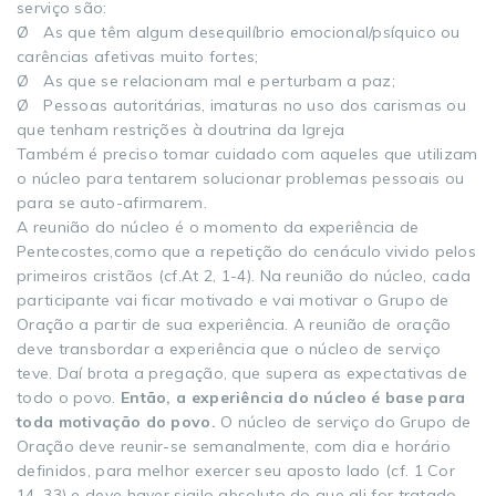
serviço são:
Ø As que têm algum desequilíbrio emocional/psíquico ou
carências afetivas muito fortes;
Ø As que se relacionam mal e perturbam a paz;
Ø Pessoas autoritárias, imaturas no uso dos carismas ou
que tenham restrições à doutrina da Igreja
Também é preciso tomar cuidado com aqueles que utilizam
o núcleo para tentarem solucionar problemas pessoais ou
para se auto-afirmarem.
A reunião do núcleo é o momento da experiência de
Pentecostes,como que a repetição do cenáculo vivido pelos
primeiros cristãos (cf.At 2, 1-4). Na reunião do núcleo, cada
participante vai ficar motivado e vai motivar o Grupo de
Oração a partir de sua experiência. A reunião de oração
deve transbordar a experiência que o núcleo de serviço
teve. Daí brota a pregação, que supera as expectativas de
todo o povo.
Então, a experiência do núcleo é base para
toda motivação do povo.
O núcleo de serviço do Grupo de
Oração deve reunir-se semanalmente, com dia e horário
definidos, para melhor exercer seu aposto lado (cf. 1 Cor
14, 33) e deve haver sigilo absoluto do que ali for tratado