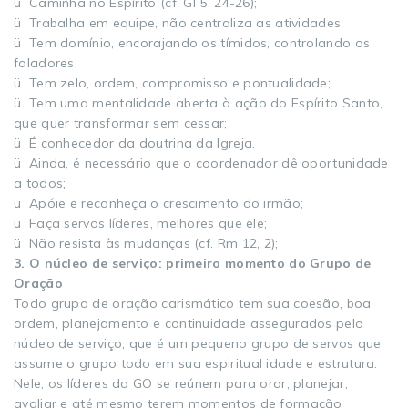
ü Caminha no Espírito (cf. GI 5, 24-26);
ü Trabalha em equipe, não centraliza as atividades;
ü Tem domínio, encorajando os tímidos, controlando os
faladores;
ü Tem zelo, ordem, compromisso e pontualidade;
ü Tem uma mentalidade aberta à ação do Espírito Santo,
que quer transformar sem cessar;
ü É conhecedor da doutrina da Igreja.
ü Ainda, é necessário que o coordenador dê oportunidade
a todos;
ü Apóie e reconheça o crescimento do irmão;
ü Faça servos líderes, melhores que ele;
ü Não resista às mudanças (cf. Rm 12, 2);
3. O núcleo de serviço: primeiro momento do Grupo de
Oração
Todo grupo de oração carismático tem sua coesão, boa
ordem, planejamento e continuidade assegurados pelo
núcleo de serviço, que é um pequeno grupo de servos que
assume o grupo todo em sua espiritual idade e estrutura.
Nele, os líderes do GO se reúnem para orar, planejar,
avaliar e até mesmo terem momentos de formação