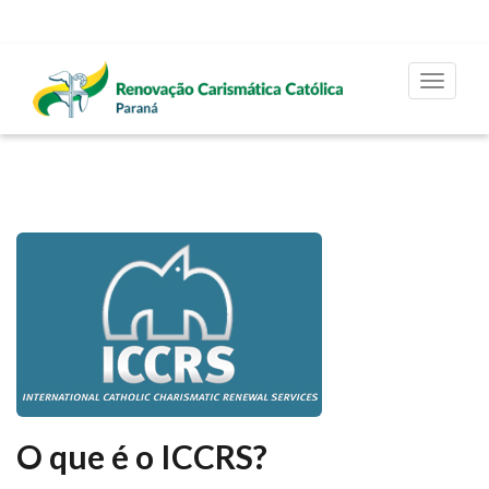
Toggle
navigat
O que é o ICCRS?