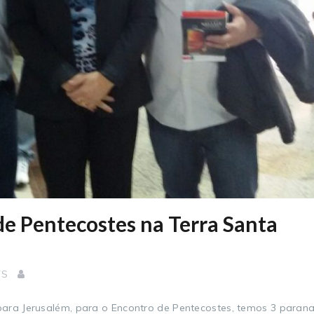
e Pentecostes na Terra Santa
TS
para Jerusalém, para o Encontro de Pentecostes, temos 3 para