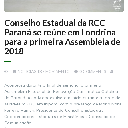
Conselho Estadual da RCC
Paraná se reúne em Londrina
para a primeira Assembleia de
2018
NOTICIAS DO MOVIMENTO
0 COMMENTS
Aconteceu durante o final de semana, a primeira
Assembleia Estadual da Renovação Carismática Católica
do Paraná. As atividades tiveram início durante a tarde de
sexta-feira (16), em Ibiporã, com a presença de Maria Ivone
Ferreira Ranieri, Presidente do Conselho Estadual,
Coordenadores Estaduais de Ministérios e Comissão de
Comunicação.