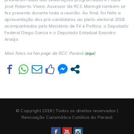
José Roberto Vieira, Assessor da RCC Maringá também se
fez presente durante toda a reunião. Ao final, foi feita a
apresentação dos pré-candidatos ao pleito eleitoral 2018
acompanhados pelo Ministério de Fé e Política, o Deputado
Federal Diego Garcia e o Deputado Estadual Evandro
Araújo.
Mais fotos na fan page da RCC Paraná (
aqui
)
© Copyright 2018 | Todos os direitos reservados |
Renovação Carismática Católica do Paraná