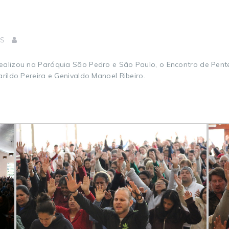
S
ealizou na Paróquia São Pedro e São Paulo, o Encontro de Pent
rildo Pereira e Genivaldo Manoel Ribeiro.