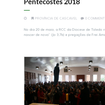
Pentecostes 2018
PROVÍNCIA DE CASCAVEL
0 COMMENT
No dia 20 de maio, a RCC da Diocese de Toledo r
nascer de novo” (Jo 3,7b) e pregações de Frei Ama