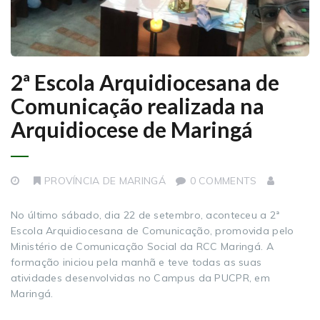
2ª Escola Arquidiocesana de
Comunicação realizada na
Arquidiocese de Maringá
PROVÍNCIA DE MARINGÁ
0 COMMENTS
No último sábado, dia 22 de setembro, aconteceu a 2ª
Escola Arquidiocesana de Comunicação, promovida pelo
Ministério de Comunicação Social da RCC Maringá. A
formação iniciou pela manhã e teve todas as suas
atividades desenvolvidas no Campus da PUCPR, em
Maringá.