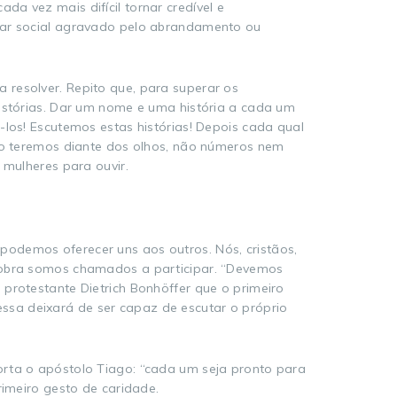
a vez mais difícil tornar credível e
star social agravado pelo abrandamento ou
 resolver. Repito que, para superar os
histórias. Dar um nome e uma história a cada um
-los! Escutemos estas histórias! Depois cada qual
tão teremos diante dos olhos, não números nem
 mulheres para ouvir.
podemos oferecer uns aos outros. Nós, cristãos,
a obra somos chamados a participar. “Devemos
protestante Dietrich Bonhöffer que o primeiro
ssa deixará de ser capaz de escutar o próprio
orta o apóstolo Tiago: “cada um seja pronto para
rimeiro gesto de caridade.