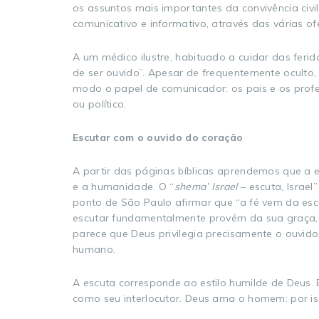
os assuntos mais importantes da convivência ci
comunicativo e informativo, através das várias o
A um médico ilustre, habituado a cuidar das feri
de ser ouvido”. Apesar de frequentemente ocult
modo o papel de comunicador: os pais e os profe
ou político.
Escutar com o ouvido do coração
A partir das páginas bíblicas aprendemos que a e
e a humanidade. O “
shema’ Israel
– escuta, Israel”
ponto de São Paulo afirmar que “a fé vem da esc
escutar fundamentalmente provém da sua graça, 
parece que Deus privilegia precisamente o ouvido,
humano.
A escuta corresponde ao estilo humilde de Deus.
como seu interlocutor. Deus ama o homem: por isso