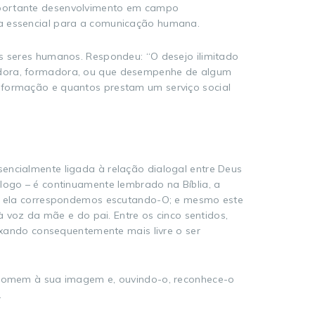
importante desenvolvimento em campo
a essencial para a comunicação humana.
os seres humanos. Respondeu: “O desejo ilimitado
cadora, formadora, ou que desempenhe de algum
informação e quantos prestam um serviço social
encialmente ligada à relação dialogal entre Deus
logo – é continuamente lembrado na Bíblia, a
, e a ela correspondemos escutando-O; e mesmo este
oz da mãe e do pai. Entre os cinco sentidos,
eixando consequentemente mais livre o ser
o homem à sua imagem e, ouvindo-o, reconhece-o
.