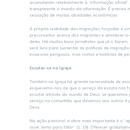
acumulando relativamente à “informação oficial”,
transparente o mundo da informação. É preciso i
cessação de muitas atividades econômicas.
A própria realidade das migrações forçadas é um
preconceitos acerca dos migrantes e amolecer a d
deles. Há muitos bons jornalistas que já o fazem
será livre para sustentar as políticas de migraç
invasores perigosos, mas rostos e histórias de pe
Escutar-se na Igreja
Também na Igreja há grande necessidade de escut
esquecemo-nos de que o serviço da escuta nos fo
escutar através do ouvido de Deus, se queremos p
serviço na comunhão que devemos aos outros é pr
Deus.
Na ação pastoral, a obra mais importante é o “a
ouvir, lento para falar” (1, 19). Oferecer gratui