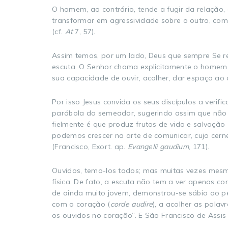
O homem, ao contrário, tende a fugir da relação, 
transformar em agressividade sobre o outro, com
(cf.
At
7, 57).
Assim temos, por um lado, Deus que sempre Se re
escuta. O Senhor chama explicitamente o homem 
sua capacidade de ouvir, acolher, dar espaço ao
Por isso Jesus convida os seus discípulos a verifi
parábola do semeador, sugerindo assim que não b
fielmente é que produz frutos de vida e salvação 
podemos crescer na arte de comunicar, cujo cer
(Francisco, Exort. ap.
Evangelii gaudium
, 171).
Ouvidos, temo-los todos; mas muitas vezes mesmo
física. De fato, a escuta não tem a ver apenas 
de ainda muito jovem, demonstrou-se sábio ao p
com o coração (
corde audire
), a acolher as pala
os ouvidos no coração”. E São Francisco de Assis 