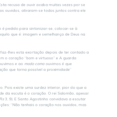
 Esta recusa de ouvir acaba muitas vezes por se
s ouvidos, atiraram-se todos juntos contra ele
é pedido para sintonizar-se, colocar-se à
aquilo que é: imagem e semelhança de Deus na
: faz-lhes esta exortação depois de ter contado a
om o coração “bom e virtuoso” e A guarda
uvimos e ao
modo como
ouvimos é que
ação que torna possível a proximidade”
Pois existe uma surdez interior, pior do que a
ede da escuta é o coração. O rei Salomão, apesar
Rs
3, 9). E Santo Agostinho convidava a escutar
rações: “Não tenhais o coração nos ouvidos, mas