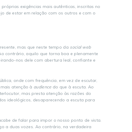
róprias exigências mais autênticas, inscritas no
ejo de estar em relação com os outros e com o
 presente, mas que neste tempo da
social web
Ao contrário, aquilo que torna boa e plenamente
rando-nos dele com abertura leal, confiante e
ública, onde com frequência, em vez de escutar,
e mais atenção à
audience
do que à escuta. Ao
nterlocutor, mas presta atenção às razões do
idos ideológicos, desaparecendo a escuta para
abe de falar para impor o nosso ponto de vista.
go a duas vozes. Ao contrário, na verdadeira