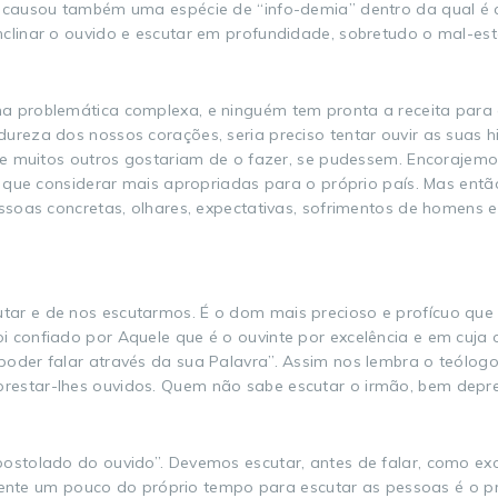
 causou também uma espécie de “info-demia” dentro da qual é cad
nclinar o ouvido e escutar em profundidade, sobretudo o mal-e
a problemática complexa, e ninguém tem pronta a receita para a
ureza dos nossos corações, seria preciso tentar ouvir as suas 
; e muitos outros gostariam de o fazer, se pudessem. Encorajemo
ão que considerar mais apropriadas para o próprio país. Mas en
ssoas concretas, olhares, expectativas, sofrimentos de homens e
ar e de nos escutarmos. É o dom mais precioso e profícuo que 
i confiado por Aquele que é o ouvinte por excelência e em cuj
oder falar através da sua Palavra”. Assim nos lembra o teólogo 
estar-lhes ouvidos. Quem não sabe escutar o irmão, bem depre
postolado do ouvido”. Devemos escutar, antes de falar, como ex
tamente um pouco do próprio tempo para escutar as pessoas é o p