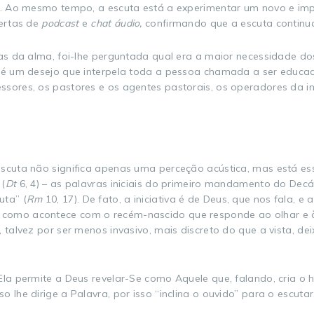
vil. Ao mesmo tempo, a escuta está a experimentar um novo e 
fertas de
podcast
e
chat áudio,
confirmando que a escuta continu
das da alma, foi-lhe perguntada qual era a maior necessidade d
o, é um desejo que interpela toda a pessoa chamada a ser edu
ssores, os pastores e os agentes pastorais, os operadores da 
scuta não significa apenas uma perceção acústica, mas está ess
 (
Dt
6, 4) – as palavras iniciais do primeiro mandamento do Decá
uta” (
Rm
10, 17). De fato, a iniciativa é de Deus, que nos fala
como acontece com o recém-nascido que responde ao olhar e à v
 talvez por ser menos invasivo, mais discreto do que a vista, d
 Ela permite a Deus revelar-Se como Aquele que, falando, cria 
 lhe dirige a Palavra, por isso “inclina o ouvido” para o escutar