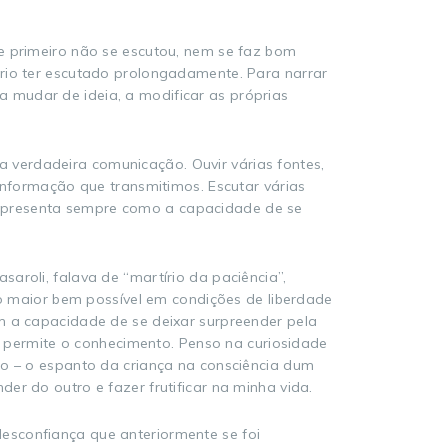
se primeiro não se escutou, nem se faz bom
ário ter escutado prolongadamente. Para narrar
 mudar de ideia, a modificar as próprias
 verdadeira comunicação. Ouvir várias fontes,
 informação que transmitimos. Escutar várias
 se apresenta sempre como a capacidade de se
aroli, falava de “martírio da paciência”,
 o maior bem possível em condições de liberdade
m a capacidade de se deixar surpreender pela
permite o conhecimento. Penso na curiosidade
to – o espanto da criança na consciência dum
er do outro e fazer frutificar na minha vida.
esconfiança que anteriormente se foi