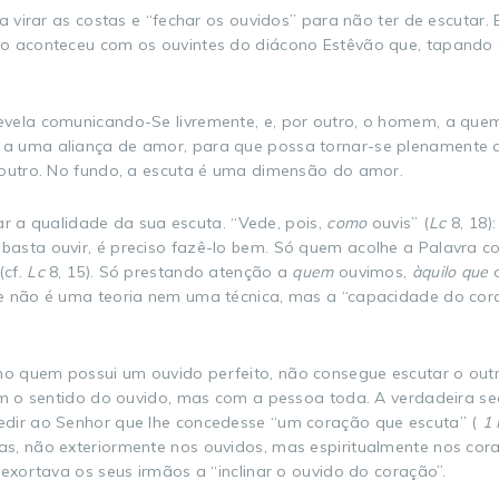
a virar as costas e “fechar os ouvidos” para não ter de escutar.
o aconteceu com os ouvintes do diácono Estêvão que, tapando o
vela comunicando-Se livremente, e, por outro, o homem, a quem 
a uma aliança de amor, para que possa tornar-se plenamente 
 outro. No fundo, a escuta é uma dimensão do amor.
car a qualidade da sua escuta. “Vede, pois,
como
ouvis” (
Lc
8, 18)
asta ouvir, é preciso fazê-lo bem. Só quem acolhe a Palavra c
(cf.
Lc
8, 15). Só prestando atenção a
quem
ouvimos,
àquilo que
o
ne não é uma teoria nem uma técnica, mas a “capacidade do cor
 quem possui um ouvido perfeito, não consegue escutar o outro. 
com o sentido do ouvido, mas com a pessoa toda. A verdadeira s
edir ao Senhor que lhe concedesse “um coração que escuta” (
1 
vras, não exteriormente nos ouvidos, mas espiritualmente nos co
exortava os seus irmãos a “inclinar o ouvido do coração”.