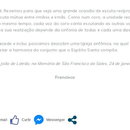
al. Rezemos para que seja uma grande ocasião de escuta recípr
scuta mútua entre irmãos e irmãs. Como num coro, a unidade re
 Ao mesmo tempo, cada voz do coro canta escutando as outras v
 a sua realização depende da sinfonia de todas e cada uma das
cede e inclui, possamos descobrir uma Igreja sinfônica, na qua
tar a harmonia do conjunto que o Espírito Santo compõe.
João de Latrão, na Memória de São Francisco de Sales, 24 de janei
Francisco