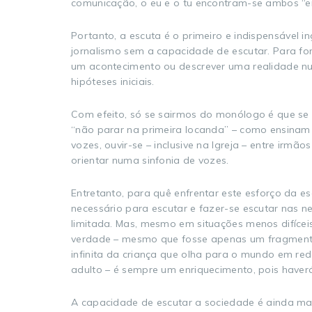
comunicação, o eu e o tu encontram-se ambos “e
Portanto, a escuta é o primeiro e indispensável
jornalismo sem a capacidade de escutar. Para fo
um acontecimento ou descrever uma realidade num
hipóteses iniciais.
Com efeito, só se sairmos do monólogo é que se 
“não parar na primeira locanda” – como ensinam o
vozes, ouvir-se – inclusive na Igreja – entre irm
orientar numa sinfonia de vozes.
Entretanto, para quê enfrentar este esforço da e
necessário para escutar e fazer-se escutar nas n
limitada. Mas, mesmo em situações menos difícei
verdade – mesmo que fosse apenas um fragmento
infinita da criança que olha para o mundo em red
adulto – é sempre um enriquecimento, pois haverá
A capacidade de escutar a sociedade é ainda mai