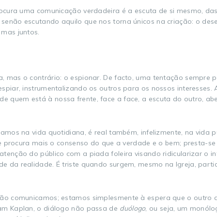
rocura uma comunicação verdadeira é a escuta de si mesmo, das p
senão escutando aquilo que nos torna únicos na criação: o des
 mas juntos.
a, mas o contrário: o espionar. De facto, uma tentação sempre
spiar, instrumentalizando os outros para os nossos interesses. 
 quem está à nossa frente, face a face, a escuta do outro, abei
tamos na vida quotidiana, é real também, infelizmente, na vida p
 se procura mais o consenso do que a verdade e o bem; presta-s
tenção do público com a piada foleira visando ridicularizar o i
e da realidade. É triste quando surgem, mesmo na Igreja, part
não comunicamos; estamos simplesmente à espera que o outro ac
ham Kaplan, o diálogo não passa de
duólogo
, ou seja, um monólo