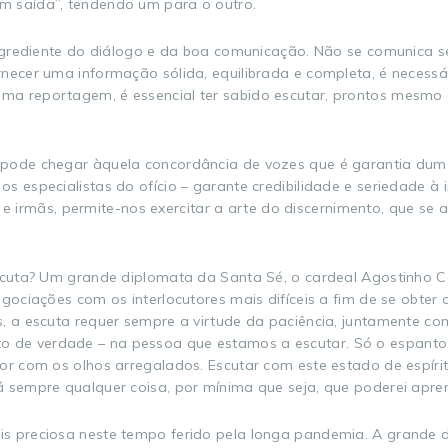
m saída”, tendendo um para o outro.
 ingrediente do diálogo e da boa comunicação. Não se comunica 
rnecer uma informação sólida, equilibrada e completa, é necess
a reportagem, é essencial ter sabido escutar, prontos mesmo a
pode chegar àquela concordância de vozes que é garantia duma
s especialistas do ofício – garante credibilidade e seriedade à
ãos e irmãs, permite-nos exercitar a arte do discernimento, que
scuta? Um grande diplomata da Santa Sé, o cardeal Agostinho Cas
egociações com os interlocutores mais difíceis a fim de se obter
s, a escuta requer sempre a virtude da paciência, juntamente co
 de verdade – na pessoa que estamos a escutar. Só o espanto 
or com os olhos arregalados. Escutar com este estado de espíri
 sempre qualquer coisa, por mínima que seja, que poderei aprend
s preciosa neste tempo ferido pela longa pandemia. A grande d