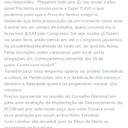
nos respondeu:
“Preparem tudo pois Eu vou enviar o Meu
povo!”
Portanto a nossa parte é fazer TUDO o que
podemos para que o Povo do Senhor esteja lá.
Sabendo que toda preparação de um momento como esse
é entrar em um campo de batalha, quero convocá-los a
fazermos JEJUM pelo Congresso. Sei que muitos já fazem
na sexta-feira, então pensei em até o Congresso jejuarmos,
na possibilidade/realidade de cada um, às quartas-feiras.
Pelas inscrições, pelas caravanas, pelo local, pelas
pregações etc. Começaríamos amanhã, dia 18 de
junho. Conto com vocês!!!”
Também peço todo empenho quanto ao projeto Semeando
a cultura de Pentecostes, isto é a distribuição dos carnes e
também a fidelidade quanto ao pagamento mensal dos
mesmos.
Preciso apresentar na reunião do Conselho Nacional em
julho uma avaliação da implantação do Direcionamento da
RCCBrasil, por esta razão peço que cada Diocese envie
essa avaliação por email ao Escritório Estadual.
Com carinho, até amanhã, pois os filhos de Maria se
encontram na Eucaristia.