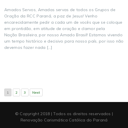
Amados Servos, Amadas servas de todos os Grupos de
Oração da RCC Paraná, a paz de Jesus! Venho
encarecidamente pedir a cada um de vocês que se coloque
em prontidão, em atitude de oração e clamor pela
Nação Brasileira, por nosso Amado Brasil! Estamos vivendo
um tempo histórico e decisivo para nosso país, por isso não
devemos fazer nada […]
1
2
3
Next
© Copyright 2018 | Todos os direitos reservados |
Renovação Carismática Católica do Paraná